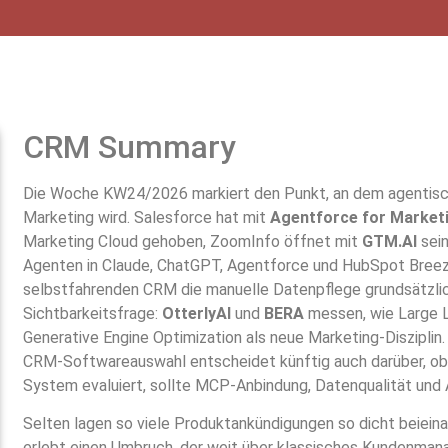
CRM Summary
Die Woche KW24/2026 markiert den Punkt, an dem agentisch
Marketing wird. Salesforce hat mit
Agentforce for Market
Marketing Cloud gehoben, ZoomInfo öffnet mit
GTM.AI
sein
Agenten in Claude, ChatGPT, Agentforce und HubSpot Bree
selbstfahrenden CRM die manuelle Datenpflege grundsätzlich 
Sichtbarkeitsfrage:
OtterlyAI
und
BERA
messen, wie Large L
Generative Engine Optimization als neue Marketing-Disziplin.
CRM-Softwareauswahl entscheidet künftig auch darüber, ob 
System evaluiert, sollte MCP-Anbindung, Datenqualität und 
Selten lagen so viele Produktankündigungen so dicht beieina
erlebt einen Umbruch, der weit über klassisches Kundenma