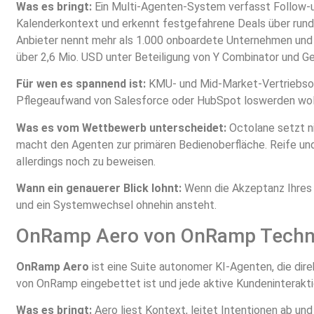
Was es bringt:
Ein Multi-Agenten-System verfasst Follow-ups
Kalenderkontext und erkennt festgefahrene Deals über rund
Anbieter nennt mehr als 1.000 onboardete Unternehmen un
über 2,6 Mio. USD unter Beteiligung von Y Combinator und Ge
Für wen es spannend ist:
KMU- und Mid-Market-Vertriebsor
Pflegeaufwand von Salesforce oder HubSpot loswerden wol
Was es vom Wettbewerb unterscheidet:
Octolane setzt n
macht den Agenten zur primären Bedienoberfläche. Reife und
allerdings noch zu beweisen.
Wann ein genauerer Blick lohnt:
Wenn die Akzeptanz Ihres 
und ein Systemwechsel ohnehin ansteht.
OnRamp Aero von OnRamp Techno
OnRamp Aero
ist eine Suite autonomer KI-Agenten, die di
von OnRamp eingebettet ist und jede aktive Kundeninterakti
Was es bringt:
Aero liest Kontext, leitet Intentionen ab und