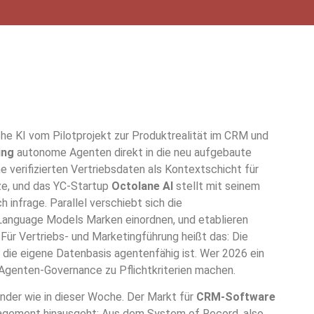
e KI vom Pilotprojekt zur Produktrealität im CRM und
ing
autonome Agenten direkt in die neu aufgebaute
e verifizierten Vertriebsdaten als Kontextschicht für
ze, und das YC-Startup
Octolane AI
stellt mit seinem
infrage. Parallel verschiebt sich die
anguage Models Marken einordnen, und etablieren
 Für Vertriebs- und Marketingführung heißt das: Die
die eigene Datenbasis agentenfähig ist. Wer 2026 ein
Agenten-Governance zu Pflichtkriterien machen.
nder wie in dieser Woche. Der Markt für
CRM-Software
nagement hinausgeht: Aus dem System of Record, also