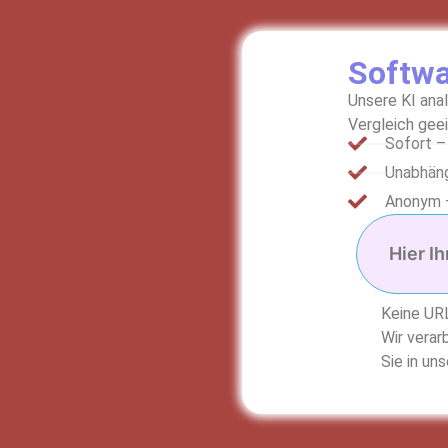
Softwa
Unsere KI ana
Vergleich ge
Sofort –
Unabhäng
Anonym 
Keine URL
Wir vera
Sie in un