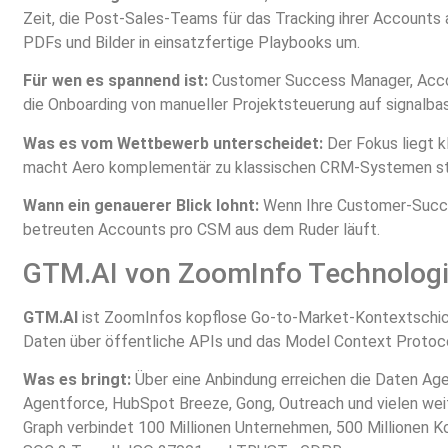
Zeit, die Post-Sales-Teams für das Tracking ihrer Account
PDFs und Bilder in einsatzfertige Playbooks um.
Für wen es spannend ist:
Customer Success Manager, Acco
die Onboarding von manueller Projektsteuerung auf signalba
Was es vom Wettbewerb unterscheidet:
Der Fokus liegt k
macht Aero komplementär zu klassischen CRM-Systemen st
Wann ein genauerer Blick lohnt:
Wenn Ihre Customer-Succes
betreuten Accounts pro CSM aus dem Ruder läuft.
GTM.AI von ZoomInfo Technologi
GTM.AI
ist ZoomInfos kopflose Go-to-Market-Kontextschicht
Daten über öffentliche APIs und das Model Context Protocol
Was es bringt:
Über eine Anbindung erreichen die Daten Age
Agentforce, HubSpot Breeze, Gong, Outreach und vielen we
Graph verbindet 100 Millionen Unternehmen, 500 Millionen Ko