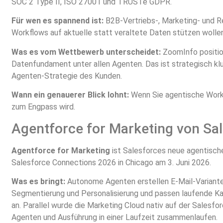
SOC 2 Type II, ISO 27001 und TRUSTe GDPR.
Für wen es spannend ist:
B2B-Vertriebs-, Marketing- und 
Workflows auf aktuelle statt veraltete Daten stützen wolle
Was es vom Wettbewerb unterscheidet:
ZoomInfo position
Datenfundament unter allen Agenten. Das ist strategisch kl
Agenten-Strategie des Kunden.
Wann ein genauerer Blick lohnt:
Wenn Sie agentische Workf
zum Engpass wird.
Agentforce for Marketing von Sal
Agentforce for Marketing
ist Salesforces neue agentische
Salesforce Connections 2026 in Chicago am 3. Juni 2026.
Was es bringt:
Autonome Agenten erstellen E-Mail-Variant
Segmentierung und Personalisierung und passen laufende 
an. Parallel wurde die Marketing Cloud nativ auf der Salesf
Agenten und Ausführung in einer Laufzeit zusammenlaufen.