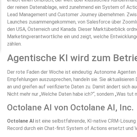
der reinen Datenablage, wird zunehmend ein System of Actio
Lead Management und Customer Journey übernehmen. Zwische
Launches zusammengekommen, von Salesforce über ZoomInfo
den USA, Österreich und Kanada. Dieser Marktüberblick ordne
Marketingverantwortliche ein und zeigt, welche Entwicklun
zählen.
Agentische KI wird zum Betri
Der rote Faden der Woche ist eindeutig: Autonome Agenten
Empfehlungen auszusprechen, handeln sie. Sie aktualisiere
an und greifen auf verifizierte Daten zu. Damit ändert sich a
Nicht mehr nur „Welche Daten habe ich?“, sondern „Was tut 
Octolane AI von Octolane AI, Inc.
Octolane AI
ist eine selbstfahrende, KI-native CRM-Lösung 
Record durch ein Chat-first System of Actions ersetzt und V