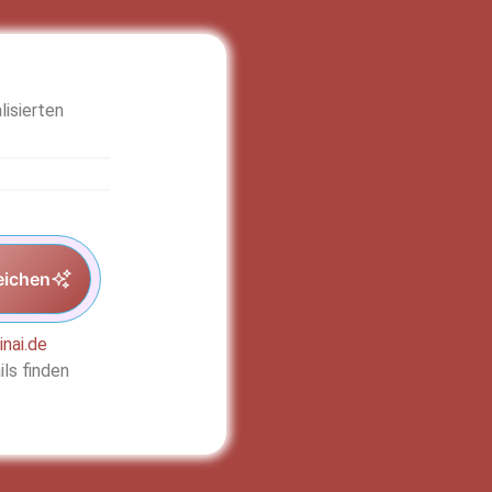
lisierten
eichen
inai.de
ls finden