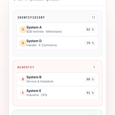
12
IDENTIFIZIERT
System A
A
82 %
B2B Vertrieb · Mittelstand
System D
D
79 %
Handel · E-Commerce
5
BEWERTET
System B
B
88 %
Service & Helpdesk
System E
E
91 %
Industrie · CPQ