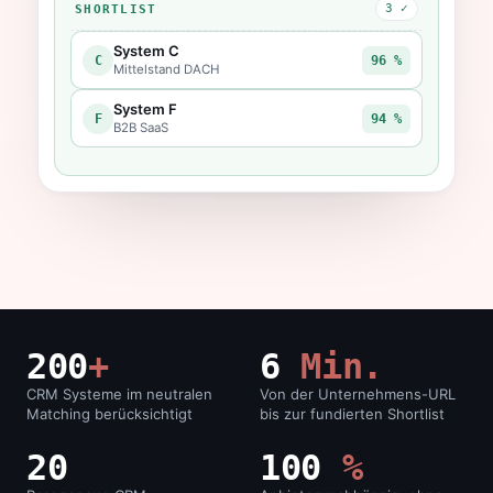
3 ✓
SHORTLIST
System C
C
96 %
Mittelstand DACH
System F
F
94 %
B2B SaaS
200
+
6
Min.
CRM Systeme im neutralen
Von der Unternehmens-URL
Matching berücksichtigt
bis zur fundierten Shortlist
20
100
%